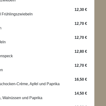
szwiebeln
12,30 €
d Frühlingszwiebeln
12,70 €
n
12,70 €
feln
12,80 €
kenspeck
12,70 €
en
16,50 €
tischocken-Crème, Apfel und Paprika
14,50 €
n, Walnüssen und Paprika