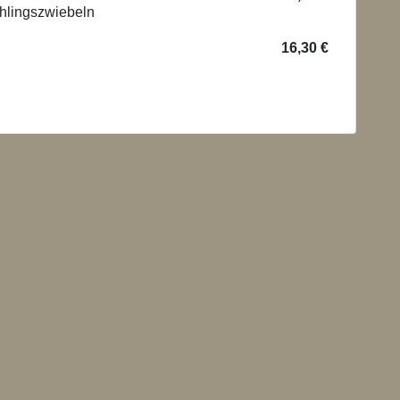
ühlingszwiebeln
16,30 €